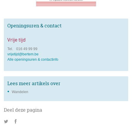
Openingsuren & contact
Vrije tijd
tel.
Tel.
016 49 99 99
e-
vrijetijd@bertem.be
mail
Alle openingsuren & contactinfo
Lees meer artikels over
Wandelen
Deel deze pagina