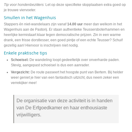
Tip voor hondenbezitters:
Let op deze specifieke stopplaatsen extra goed op
je trouwe viervoeter.
Smullen in het Wagenhuis
Stappers én niet-wandelaars zijn vanaf
14.00 uur
meer dan welkom in het
Wagenhuis aan de Pastorij. Er staan authentieke Teussersboterhammen en
heerlijke kermistaart klaar tegen democratische prijzen. Zin in een warme
drank, een frisse dorstlesser, een goed pintje of een echte Teusser? Schuif
gezellig aan! Hiervoor is inschrijven niet nodig.
Enkele praktische tips
Schoeisel:
De wandeling loopt gedeeltelijk over onverharde paden.
Stevig, aangepast schoeisel is dus een aanrader.
Vergezicht:
De route passeert het hoogste punt van Bertem. Bij helder
weer geniet je hier van een fantastisch uitzicht, dus neem zeker een
verrekijker mee!
De organisatie van deze activiteit is in handen
van De Erfgoedkamer en haar enthousiaste
vrijwilligers.