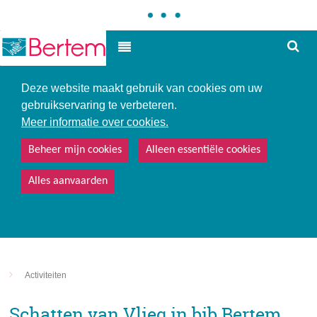
Hoe
Hoog contrast
kunne
we
u
Deze website maakt gebruik van cookies om uw
helpe
gebruikservaring te verbeteren.
Meer informatie over cookies.
Beheer mijn cookies
Alleen essentiële cookies
Alles aanvaarden
Activiteiten
Schatten van Vlieg in bib Bertem