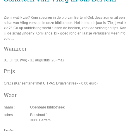
Zie jij wat ik zie? Kom speuren in de bib van Bertem! Ook deze zomer zit een
schat van Vlieg verstopt in onze bibliotheek. Het thema dit jaar is "Zie jij wat ik
zie?". Ga op ontdekkingstocht tussen de boeken, zoek de verborgen tips. Kan
jij de schat vinden? Kom langs, kijk goed rond en laat je verrassen! Meer info
volgt...
Wanneer
01 juli ’26 (wo)
-
31 augustus ’26 (ma)
Prijs
Gratis
(Kansentarief met UiTPAS Druivenstreek - 0,00 euro)
Waar
naam
Openbare bibliotheek
adres
Bosstraat 1
3060
Bertem