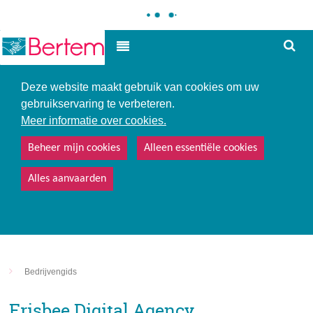
Hoe
Hoog contrast
kunne
we
u
Deze website maakt gebruik van cookies om uw
helpe
gebruikservaring te verbeteren.
Meer informatie over cookies.
Beheer mijn cookies
Alleen essentiële cookies
Alles aanvaarden
Bedrijvengids
Frisbee Digital Agency