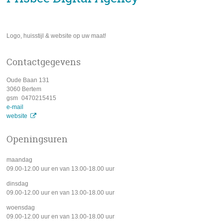
Logo, huisstijl & website op uw maat!
Contactgegevens
adres
Oude Baan 131
3060
Bertem
gsm
0470215415
e-
e-mail
mail
website
website
Openingsuren
maandag
09.00
-
12.00
uur
en van
13.00
-
18.00
uur
dinsdag
09.00
-
12.00
uur
en van
13.00
-
18.00
uur
woensdag
09.00
-
12.00
uur
en van
13.00
-
18.00
uur