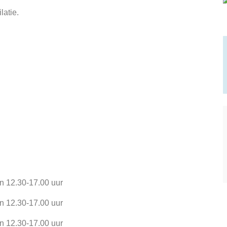
latie.
an
12.30
-
17.00
uur
an
12.30
-
17.00
uur
an
12.30
-
17.00
uur