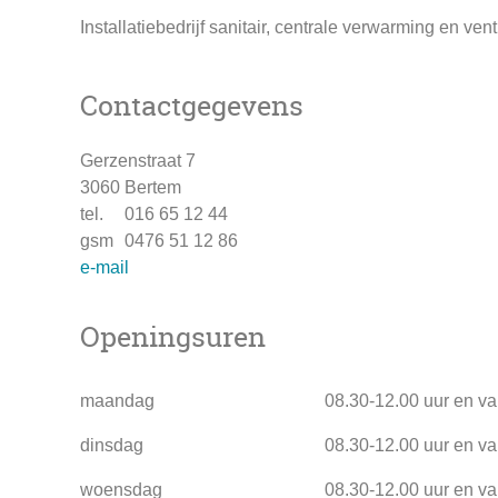
Installatiebedrijf sanitair, centrale verwarming en venti
Contactgegevens
adres
Gerzenstraat 7
3060
Bertem
tel.
016 65 12 44
gsm
0476 51 12 86
e-
e-mail
mail
Openingsuren
maandag
08.30
-
12.00
uur
en v
dinsdag
08.30
-
12.00
uur
en v
woensdag
08.30
-
12.00
uur
en v