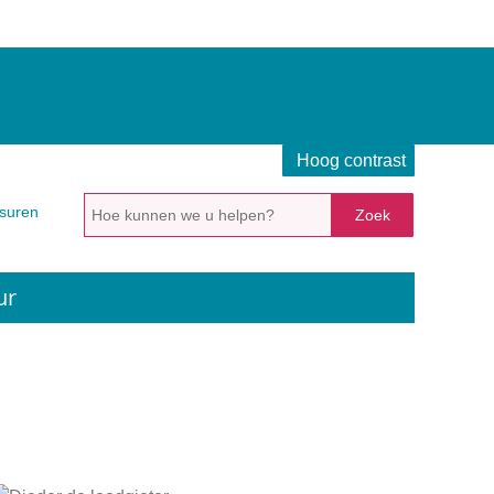
Hoog contrast
Hoe
suren
kunnen
we
u
ur
helpen?