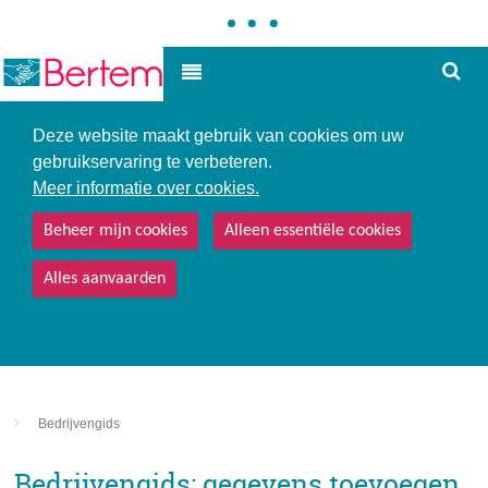
Hoe
Hoog contrast
kunne
we
u
Deze website maakt gebruik van cookies om uw
helpe
gebruikservaring te verbeteren.
Meer informatie over cookies.
Beheer mijn cookies
Alleen essentiële cookies
Alles aanvaarden
Bedrijvengids
Bedrijvengids: gegevens toevoegen