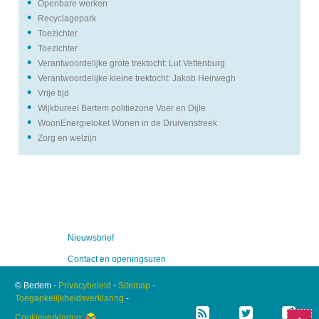
Openbare werken
Recyclagepark
Toezichter
Toezichter
Verantwoordelijke grote trektocht: Lut Vettenburg
Verantwoordelijke kleine trektocht: Jakob Heirwegh
Vrije tijd
Wijkbureel Bertem politiezone Voer en Dijle
WoonEnergieloket Wonen in de Druivenstreek
Zorg en welzijn
Nieuwsbrief
Contact en openingsuren
© Bertem -
Privacybeleid
-
Sitemap
-
RSS
Twitt
F
Toegankelijkheidsverklaring
-
Cookieverklaring