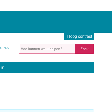
Hoog contrast
Hoe
suren
kunnen
we
u
ur
helpen?