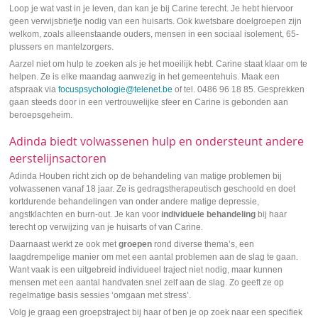
Loop je wat vast in je leven, dan kan je bij Carine terecht. Je hebt hiervoor
geen verwijsbriefje nodig van een huisarts. Ook kwetsbare doelgroepen zijn
welkom, zoals alleenstaande ouders, mensen in een sociaal isolement, 65-
plussers en mantelzorgers.
Aarzel niet om hulp te zoeken als je het moeilijk hebt. Carine staat klaar om te
helpen. Ze is elke maandag aanwezig in het gemeentehuis. Maak een
afspraak via
focuspsychologie@telenet.be
of tel. 0486 96 18 85. Gesprekken
gaan steeds door in een vertrouwelijke sfeer en Carine is gebonden aan
beroepsgeheim.
Adinda biedt volwassenen hulp en ondersteunt andere
eerstelijnsactoren
Adinda Houben richt zich op de behandeling van matige problemen bij
volwassenen vanaf 18 jaar. Ze is gedragstherapeutisch geschoold en doet
kortdurende behandelingen van onder andere matige depressie,
angstklachten en burn-out. Je kan voor
individuele behandeling
bij haar
terecht op verwijzing van je huisarts of van Carine.
Daarnaast werkt ze ook met
groepen
rond diverse thema’s, een
laagdrempelige manier om met een aantal problemen aan de slag te gaan.
Want vaak is een uitgebreid individueel traject niet nodig, maar kunnen
mensen met een aantal handvaten snel zelf aan de slag. Zo geeft ze op
regelmatige basis sessies ‘omgaan met stress’.
Volg je graag een groepstraject bij haar of ben je op zoek naar een specifiek