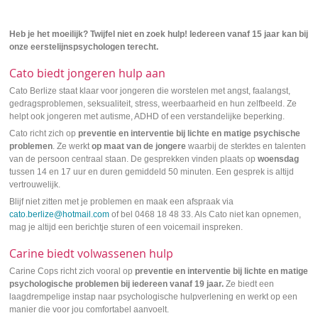
Heb je het moeilijk? Twijfel niet en zoek hulp! Iedereen vanaf 15 jaar kan bij
onze eerstelijnspsychologen terecht.
Cato biedt jongeren hulp aan
Cato Berlize staat klaar voor jongeren die worstelen met angst, faalangst,
gedragsproblemen, seksualiteit, stress, weerbaarheid en hun zelfbeeld. Ze
helpt ook jongeren met autisme, ADHD of een verstandelijke beperking.
Cato richt zich op
preventie en interventie bij lichte en matige psychische
problemen
. Ze werkt
op maat van de jongere
waarbij de sterktes en talenten
van de persoon centraal staan. De gesprekken vinden plaats op
woensdag
tussen 14 en 17 uur en duren gemiddeld 50 minuten. Een gesprek is altijd
vertrouwelijk.
Blijf niet zitten met je problemen en maak een afspraak via
cato.berlize@hotmail.com
of bel 0468 18 48 33. Als Cato niet kan opnemen,
mag je altijd een berichtje sturen of een voicemail inspreken.
Carine biedt volwassenen hulp
Carine Cops richt zich vooral op
preventie en interventie bij lichte en matige
psychologische problemen bij iedereen vanaf 19 jaar.
Ze biedt een
laagdrempelige instap naar psychologische hulpverlening en werkt op een
manier die voor jou comfortabel aanvoelt.