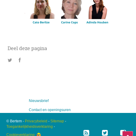
Deel deze pagina
Nieuwsbrief
Contact en openingsuren
© Bertem -
Privacybeleid
-
Sitemap
-
RSS
Twitt
F
Toegankelijkheidsverklaring
-
Cookieverklaring