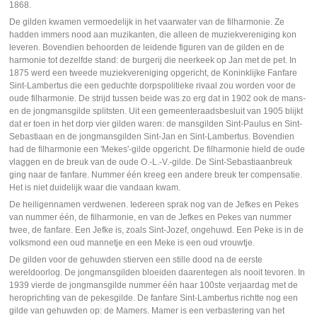
1868.
De gilden kwamen vermoedelijk in het vaarwater van de filharmonie. Ze
hadden immers nood aan muzikanten, die alleen de muziekvereniging kon
leveren. Bovendien behoorden de leidende figuren van de gilden en de
harmonie tot dezelfde stand: de burgerij die neerkeek op Jan met de pet. In
1875 werd een tweede muziekvereniging opgericht, de Koninklijke Fanfare
Sint-Lambertus die een geduchte dorpspolitieke rivaal zou worden voor de
oude filharmonie. De strijd tussen beide was zo erg dat in 1902 ook de mans-
en de jongmansgilde splitsten. Uit een gemeenteraadsbesluit van 1905 blijkt
dat er toen in het dorp vier gilden waren: de mansgilden Sint-Paulus en Sint-
Sebastiaan en de jongmansgilden Sint-Jan en Sint-Lambertus. Bovendien
had de filharmonie een 'Mekes'-gilde opgericht. De filharmonie hield de oude
vlaggen en de breuk van de oude O.-L.-V.-gilde. De Sint-Sebastiaanbreuk
ging naar de fanfare. Nummer één kreeg een andere breuk ter compensatie.
Het is niet duidelijk waar die vandaan kwam.
De heiligennamen verdwenen. Iedereen sprak nog van de Jefkes en Pekes
van nummer één, de filharmonie, en van de Jefkes en Pekes van nummer
twee, de fanfare. Een Jefke is, zoals Sint-Jozef, ongehuwd. Een Peke is in de
volksmond een oud mannetje en een Meke is een oud vrouwtje.
De gilden voor de gehuwden stierven een stille dood na de eerste
wereldoorlog. De jongmansgilden bloeiden daarentegen als nooit tevoren. In
1939 vierde de jongmansgilde nummer één haar 100ste verjaardag met de
heroprichting van de pekesgilde. De fanfare Sint-Lambertus richtte nog een
gilde van gehuwden op: de Mamers. Mamer is een verbastering van het