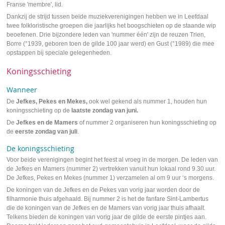
Franse 'membre', lid.
Dankzij de strijd tussen beide muziekverenigingen hebben we in Leefdaal
twee folkloristische groepen die jaarlijks het boogschieten op de staande wip
beoefenen. Drie bijzondere leden van 'nummer één' zijn de reuzen Trien,
Borre (°1939, geboren toen de gilde 100 jaar werd) en Gust (°1989) die mee
opstappen bij speciale gelegenheden.
Koningsschieting
Wanneer
De
Jefkes, Pekes en Mekes,
ook wel gekend als nummer 1, houden hun
koningsschieting op de
laatste zondag van juni.
De
Jefkes en de Mamers
of nummer 2 organiseren hun koningsschieting op
de
eerste zondag van juli
.
De koningsschieting
Voor beide verenigingen begint het feest al vroeg in de morgen. De leden van
de Jefkes en Mamers (nummer 2) vertrekken vanuit hun lokaal rond 9.30 uur.
De Jefkes, Pekes en Mekes (nummer 1) verzamelen al om 9 uur ‘s morgens.
De koningen van de Jefkes en de Pekes van vorig jaar worden door de
filharmonie thuis afgehaald. Bij nummer 2 is het de fanfare Sint-Lambertus
die de koningen van de Jefkes en de Mamers van vorig jaar thuis afhaalt.
Telkens bieden de koningen van vorig jaar de gilde de eerste pintjes aan.