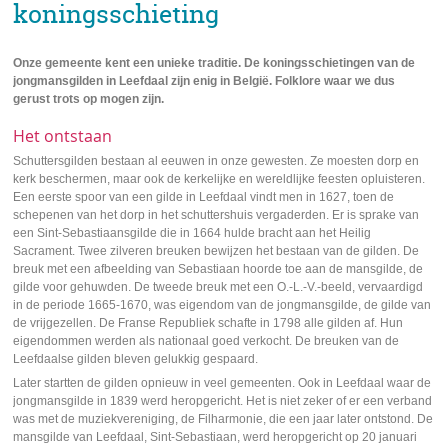
koningsschieting
Onze gemeente kent een unieke traditie. De koningsschietingen van de
jongmansgilden in Leefdaal zijn enig in België. Folklore waar we dus
gerust trots op mogen zijn.
Het ontstaan
Schuttersgilden bestaan al eeuwen in onze gewesten. Ze moesten dorp en
kerk beschermen, maar ook de kerkelijke en wereldlijke feesten opluisteren.
Een eerste spoor van een gilde in Leefdaal vindt men in 1627, toen de
schepenen van het dorp in het schuttershuis vergaderden. Er is sprake van
een Sint-Sebastiaansgilde die in 1664 hulde bracht aan het Heilig
Sacrament. Twee zilveren breuken bewijzen het bestaan van de gilden. De
breuk met een afbeelding van Sebastiaan hoorde toe aan de mansgilde, de
gilde voor gehuwden. De tweede breuk met een O.-L.-V.-beeld, vervaardigd
in de periode 1665-1670, was eigendom van de jongmansgilde, de gilde van
de vrijgezellen. De Franse Republiek schafte in 1798 alle gilden af. Hun
eigendommen werden als nationaal goed verkocht. De breuken van de
Leefdaalse gilden bleven gelukkig gespaard.
Later startten de gilden opnieuw in veel gemeenten. Ook in Leefdaal waar de
jongmansgilde in 1839 werd heropgericht. Het is niet zeker of er een verband
was met de muziekvereniging, de Filharmonie, die een jaar later ontstond. De
mansgilde van Leefdaal, Sint-Sebastiaan, werd heropgericht op 20 januari