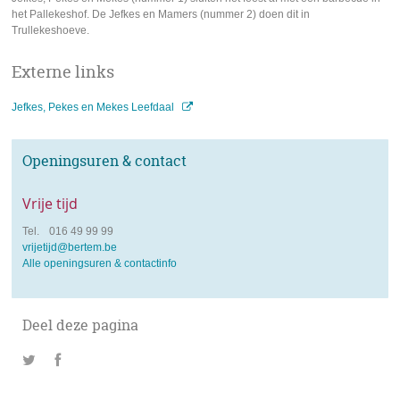
het Pallekeshof. De Jefkes en Mamers (nummer 2) doen dit in
Trullekeshoeve.
Externe links
Jefkes, Pekes en Mekes Leefdaal
Openingsuren & contact
Vrije tijd
tel.
Tel.
016 49 99 99
e-
vrijetijd@bertem.be
mail
Alle openingsuren & contactinfo
Deel deze pagina