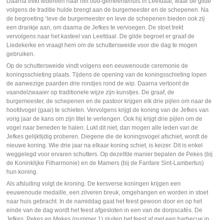
Daarna trekt iedereen naar het oud-gemeentehuis in Leefdaal, waar de gilde
volgens de traditie hulde brengt aan de burgemeester en de schepenen. Na
de begroeting ‘leve de burgemeester en leve de schepenen bieden ook zij
een drankje aan, om daarna de Jefkes te vervoegen. De stoet trekt
vervolgens naar het kasteel van Leefdaal. De gilde begroet er graaf de
Liedekerke en vraagt hem om de schuttersweide voor die dag te mogen
gebruiken.
Op de schuttersweide vindt volgens een eeuwenoude ceremonie de
koningsschieting plaats. Tijdens de opening van de koningsschieting lopen
de aanwezige paarden drie rondjes rond de wip. Daarna vertoont de
vaandelzwaaier op traditionele wijze zijn kunstjes. De graaf, de
burgemeester, de schepenen en de pastoor krijgen elk drie pijlen om naar de
hoofdvogel (gaai) te schieten. Vervolgens krijgt de koning van de Jefkes van
vorig jaar de kans om zijn titel te verlengen. Ook hij krijgt drie pijlen om de
vogel naar beneden te halen. Lukt dit niet, dan mogen alle leden van de
Jefkes gelijktijdig proberen. Diegene die de koningsvogel afschiet, wordt de
nieuwe koning. Wie drie jaar na elkaar koning schiet, is keizer. Dit is enkel
weggelegd voor ervaren schutters. Op dezelfde manier bepalen de Pekes (bij
de Koninklijke Filharmonie) en de Mamers (bij de Fanfare Sint-Lambertus)
hun koning.
Als afsluiting volgt de kroning. De kersverse koningen krijgen een
eeuwenoude medaille, een zilveren breuk, omgehangen en worden in stoet
naar huis gebracht. In de namiddag gaat het feest gewoon door en op het
einde van de dag wordt het feest afgesloten in een van de dorpscafés. De
Jefkes, Pekes en Mekes (nummer 1) sluiten het feest af met een barbecue in