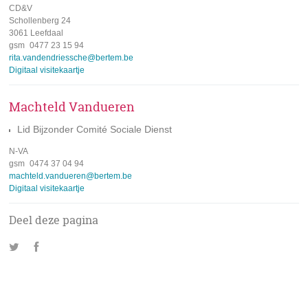
CD&V
adres
Schollenberg 24
3061 Leefdaal
gsm
0477 23 15 94
e-
rita.vandendriessche@bertem.be
mail
Digitaal visitekaartje
Machteld Vandueren
Lid Bijzonder Comité Sociale Dienst
N-VA
gsm
0474 37 04 94
e-
machteld.vandueren@bertem.be
mail
Digitaal visitekaartje
Deel deze pagina