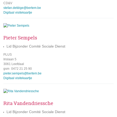
CD&V
e-
stefan.detiège@bertem.be
mail
Digitaal visitekaartje
Pieter Sempels
Lid Bijzonder Comité Sociale Dienst
PLUS
adres
Irislaan 5
3061 Leefdaal
gsm
0472 21 25 90
e-
pieter.sempels@bertem.be
mail
Digitaal visitekaartje
Rita Vandendriessche
Lid Bijzonder Comité Sociale Dienst