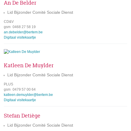
An De Belder
Lid Bijzonder Comité Sociale Dienst
CD&V
gsm
0468 27 58 19
e-
an.debelder@bertem.be
mail
Digitaal visitekaartje
Katleen De Muylder
Lid Bijzonder Comité Sociale Dienst
PLUS
gsm
0479 57 00 64
e-
katleen.demuylder@bertem.be
mail
Digitaal visitekaartje
Stefan Detiège
Lid Bijzonder Comité Sociale Dienst