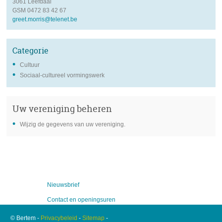
3061
Leefdaal
GSM
0472 83 42 67
e-
greet.morris@telenet.be
mail
Categorie
Cultuur
Sociaal-cultureel vormingswerk
Uw vereniging beheren
Wijzig de gegevens van uw vereniging.
Nieuwsbrief
Contact en openingsuren
© Bertem -
Privacybeleid
-
Sitemap
-