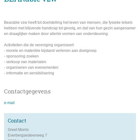
Bearable vzw heeft tot doelstelling het leven van mensen, die fysieke letsels
hebben met blijvende handicap tot gevolg, en dat van hun gezin aangenamer
en draaglijker maken door allerlei vormen van ondersteuning.
Activiteiten die de vereniging organiseert:
- morele en materiële bijstand verlenen aan doelgroep
- sponsoring zoeken
- verkoop van materialen
- organiseren van evenementen
- informatie en sensibilisering
Contactgegevens
e-
e-mail
mail
Contact
naam
Greet Morris
adres
Everbergsesteenweg 7