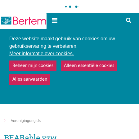
Hoe
Hoog contrast
kunne
we
u
Deze website maakt gebruik van cookies om uw
helpe
gebruikservaring te verbeteren.
Meer informatie over cookies.
Beheer mijn cookies
Alleen essentiële cookies
Alles aanvaarden
Verenigingengids
BEARable vzw