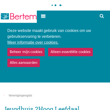
Hoe
Hoog contrast
kunne
we
u
Deze website maakt gebruik van cookies om uw
helpe
gebruikservaring te verbeteren.
Meer informatie over cookies.
Beheer mijn cookies
Alleen essentiële cookies
Alles aanvaarden
Verenigingengids
Jeugdhuis 2Hoog Leefdaal