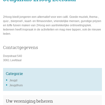
2Hoog biedt jongeren een alternatief voor een café. Goede muziek, thema-,
quiz-, bierproef-, kaart- en filmavonden, vriendelijke mensen, gunstige prijzen
en toffe fuiven maken van 2Hoog een aantrekkelijke ontmoetingsplek.
Iedereen heeft inspraak in de activiteiten en mag mee tappen, ook de nieuwe
leden.
Contactgegevens
adres
Dorpstraat 540
3061
Leefdaal
Categorie
Jeugd
Jeugdhuis
Uw vereniging beheren