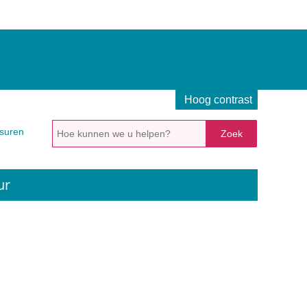
Hoog contrast
Hoe
suren
kunnen
we
u
ur
helpen?