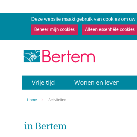
Deze website maakt gebruik van cookies om uw g
Beheer mijn cookies
Alleen essentiële cookies
Terug
Vrije tijd
Wonen en leven
naar
startpagina
Home
Activiteiten
in Bertem
UiT