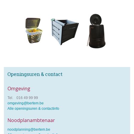
Openingsuren & contact
Omgeving
tel.
Tel.
016 49 99 99
e-
omgeving@bertem.be
mail
Alle openingsuren & contactinfo
Noodplanambtenaar
e-
noodplanning@bertem.be