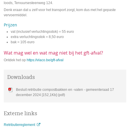
loods, Tervuursesteenweg 124.
Denk eraan dat u zelf voor het transport zorgt, kom dus met het gepaste
vervoermiddel.
Prijzen
vat (inclusief verluchtingsstok) = 55 euro
extra verluchtingsstok = 8,50 euro
bak = 105 euro
Wat mag wel en wat mag niet bij het gft-afval?
Ontdek het op
https://vlaco.be/gft-afval
Downloads
Besluit retributie compostbakken en -vaten - gemeenteraad 17
december 2024 [152,1Kb] (pdf)
Externe links
Retributiereglement