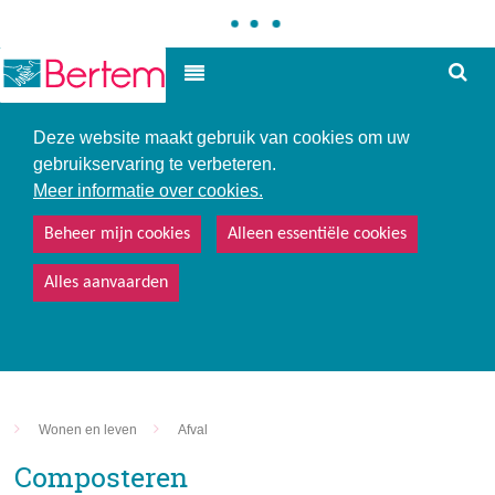
Hoe
Hoog contrast
kunne
we
u
Deze website maakt gebruik van cookies om uw
helpe
gebruikservaring te verbeteren.
Meer informatie over cookies.
Beheer mijn cookies
Alleen essentiële cookies
Alles aanvaarden
Wonen en leven
Afval
Composteren