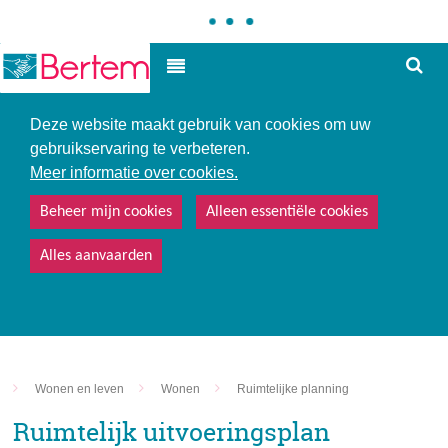
Hoe
Hoog contrast
kunne
we
u
Deze website maakt gebruik van cookies om uw
helpe
gebruikservaring te verbeteren.
Meer informatie over cookies.
Beheer mijn cookies
Alleen essentiële cookies
Alles aanvaarden
Wonen en leven
Wonen
Ruimtelijke planning
Ruimtelijk uitvoeringsplan