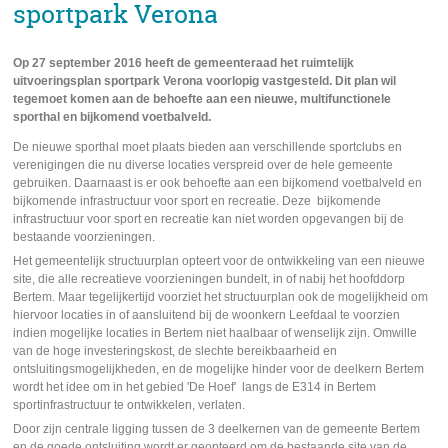
sportpark Verona
Op 27 september 2016 heeft de gemeenteraad het ruimtelijk
uitvoeringsplan sportpark Verona voorlopig vastgesteld. Dit plan wil
tegemoet komen aan de behoefte aan een nieuwe, multifunctionele
sporthal en bijkomend voetbalveld.
De nieuwe sporthal moet plaats bieden aan verschillende sportclubs en
verenigingen die nu diverse locaties verspreid over de hele gemeente
gebruiken. Daarnaast is er ook behoefte aan een bijkomend voetbalveld en
bijkomende infrastructuur voor sport en recreatie. Deze bijkomende
infrastructuur voor sport en recreatie kan niet worden opgevangen bij de
bestaande voorzieningen.
Het gemeentelijk structuurplan opteert voor de ontwikkeling van een nieuwe
site, die alle recreatieve voorzieningen bundelt, in of nabij het hoofddorp
Bertem. Maar tegelijkertijd voorziet het structuurplan ook de mogelijkheid om
hiervoor locaties in of aansluitend bij de woonkern Leefdaal te voorzien
indien mogelijke locaties in Bertem niet haalbaar of wenselijk zijn. Omwille
van de hoge investeringskost, de slechte bereikbaarheid en
ontsluitingsmogelijkheden, en de mogelijke hinder voor de deelkern Bertem
wordt het idee om in het gebied 'De Hoef' langs de E314 in Bertem
sportinfrastructuur te ontwikkelen, verlaten.
Door zijn centrale ligging tussen de 3 deelkernen van de gemeente Bertem
en de goede ontsluiting wordt er geopteerd om de bestaande site van de