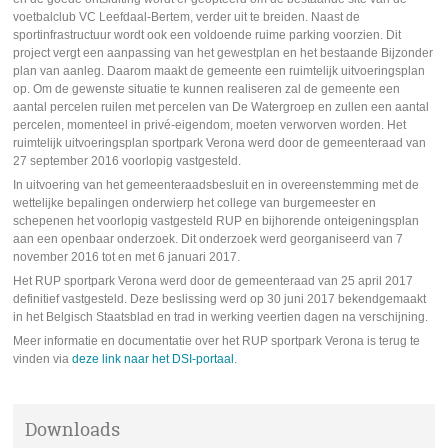
voetbalclub VC Leefdaal-Bertem, verder uit te breiden. Naast de
sportinfrastructuur wordt ook een voldoende ruime parking voorzien. Dit
project vergt een aanpassing van het gewestplan en het bestaande Bijzonder
plan van aanleg. Daarom maakt de gemeente een ruimtelijk uitvoeringsplan
op. Om de gewenste situatie te kunnen realiseren zal de gemeente een
aantal percelen ruilen met percelen van De Watergroep en zullen een aantal
percelen, momenteel in privé-eigendom, moeten verworven worden. Het
ruimtelijk uitvoeringsplan sportpark Verona werd door de gemeenteraad van
27 september 2016 voorlopig vastgesteld.
In uitvoering van het gemeenteraadsbesluit en in overeenstemming met de
wettelijke bepalingen onderwierp het college van burgemeester en
schepenen het voorlopig vastgesteld RUP en bijhorende onteigeningsplan
aan een openbaar onderzoek. Dit onderzoek werd georganiseerd van 7
november 2016 tot en met 6 januari 2017.
Het RUP sportpark Verona werd door de gemeenteraad van 25 april 2017
definitief vastgesteld. Deze beslissing werd op 30 juni 2017 bekendgemaakt
in het Belgisch Staatsblad en trad in werking veertien dagen na verschijning.
Meer informatie en documentatie over het RUP sportpark Verona is terug te
vinden via
deze link naar het DSI-portaal
.
Downloads