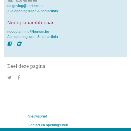
tel.
Tel.
016 49 99 99
e-
omgeving@bertem.be
mail
Alle openingsuren & contactinfo
Noodplanambtenaar
e-
noodplanning@bertem.be
mail
Alle openingsuren & contactinfo
Facebook
Twitter
Deel deze pagina
Nieuwsbrief
Contact en openingsuren