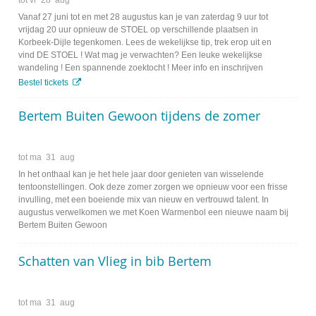
Vanaf 27 juni tot en met 28 augustus kan je van zaterdag 9 uur tot
vrijdag 20 uur opnieuw de STOEL op verschillende plaatsen in
Korbeek-Dijle tegenkomen. Lees de wekelijkse tip, trek erop uit en
vind DE STOEL ! Wat mag je verwachten? Een leuke wekelijkse
wandeling ! Een spannende zoektocht ! Meer info en inschrijven
Bestel tickets
Bertem Buiten Gewoon tijdens de zomer
tot
ma
31
aug
In het onthaal kan je het hele jaar door genieten van wisselende
tentoonstellingen. Ook deze zomer zorgen we opnieuw voor een frisse
invulling, met een boeiende mix van nieuw en vertrouwd talent. In
augustus verwelkomen we met Koen Warmenbol een nieuwe naam bij
Bertem Buiten Gewoon
Schatten van Vlieg in bib Bertem
tot
ma
31
aug