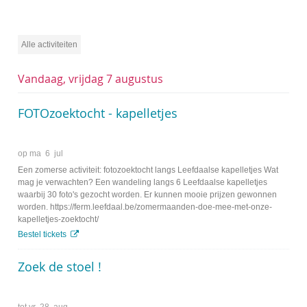
UiT
Alle activiteiten
Vandaag, vrijdag 7 augustus
FOTOzoektocht - kapelletjes
op
ma
6
jul
Een zomerse activiteit: fotozoektocht langs Leefdaalse kapelletjes Wat
mag je verwachten? Een wandeling langs 6 Leefdaalse kapelletjes
waarbij 30 foto's gezocht worden. Er kunnen mooie prijzen gewonnen
worden. https://ferm.leefdaal.be/zomermaanden-doe-mee-met-onze-
kapelletjes-zoektocht/
Bestel tickets
Zoek de stoel !
tot
vr
28
aug