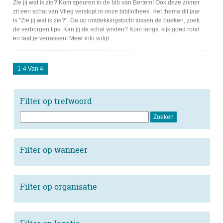
Zie jij wat ik zie? Kom speuren in de bib van Bertem! Ook deze zomer
zit een schat van Vlieg verstopt in onze bibliotheek. Het thema dit jaar
is "Zie jij wat ik zie?". Ga op ontdekkingstocht tussen de boeken, zoek
de verborgen tips. Kan jij de schat vinden? Kom langs, kijk goed rond
en laat je verrassen! Meer info volgt...
1-4 Van 4
Filter op trefwoord
Filter op wanneer
Filter op organisatie